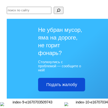
Поиск
Не убран мусор,
яма на дороге,
не горит
фонарь?
Столкнулись с
проблемой — сообщите о
ней!
Подать жалобу