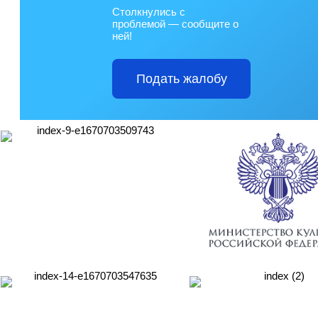
Столкнулись с
проблемой — сообщите о
ней!
Подать жалобу