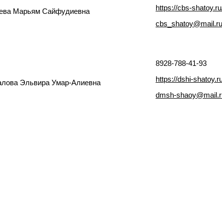
https://cbs-shatoy.ru
ева Марьям Сайфудиевна
cbs_shatoy@mail.r
8928-788-41-93
https://dshi-shatoy.ru
лова Эльвира Умар-Алиевна
dmsh-shaoy@mail.r