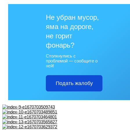
Не убран мусор,
яма на дороге,
не горит
фонарь?
Столкнулись с
проблемой — сообщите о
ней!
Подать жалобу