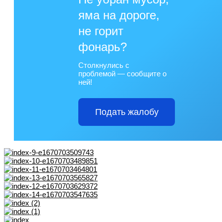
яма на дороге,
не горит
фонарь?
Столкнулись с
проблемой — сообщите о
ней!
Подать жалобу