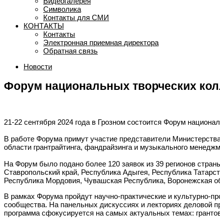
Видеогалерея
Символика
Контакты для СМИ
КОНТАКТЫ
Контакты
Электронная приемная директора
Обратная связь
Новости
Форум национальных творческих кол
21-22 сентября 2024 года в Грозном состоится Форум национ
В работе Форума примут участие представители Министерств
области грантрайтинга, фандрайзинга и музыкального менеджм
На Форум было подано более 120 заявок из 39 регионов стран
Ставропольский край, Республика Адыгея, Республика Татарст
Республика Мордовия, Чувашская Республика, Воронежская об
В рамках Форума пройдут научно-практические и культурно-п
сообщества. На панельных дискуссиях и лекториях деловой п
программа сфокусируется на самых актуальных темах: грантов