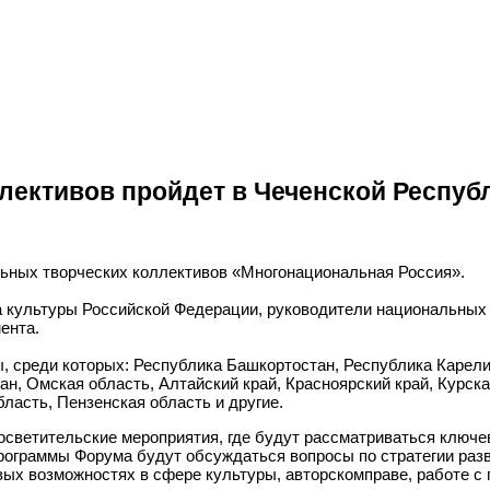
лективов пройдет в Чеченской Респуб
альных творческих коллективов «Многонациональная Россия».
а культуры Российской Федерации, руководители национальных
ента.
ы, среди которых: Республика Башкортостан, Республика Карели
ан, Омская область, Алтайский край, Красноярский край, Курск
ласть, Пензенская область и другие.
росветительские мероприятия, где будут рассматриваться ключ
рограммы Форума будут обсуждаться вопросы по стратегии раз
ых возможностях в сфере культуры, авторскомправе, работе с 