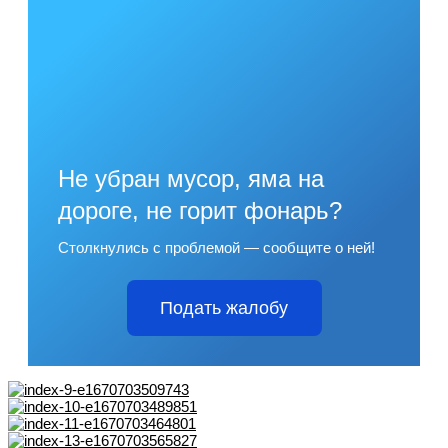
Не убран мусор, яма на
дороге, не горит фонарь?
Столкнулись с проблемой — сообщите о ней!
Подать жалобу