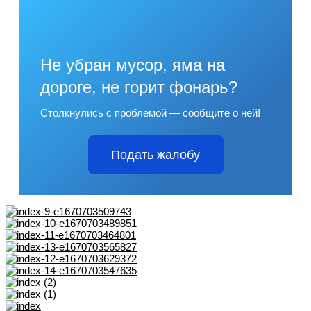
Не убран мусор, яма на
дороге, не горит фонарь?
Столкнулись с проблемой — сообщите о ней!
Подать жалобу